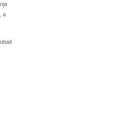
nje
, a
Bubaš