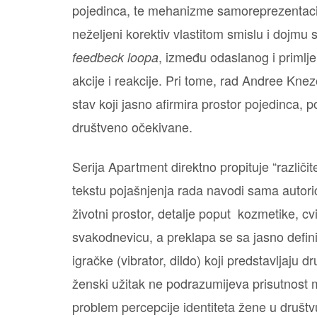
pojedinca, te mehanizme samoreprezentacij
neželjeni korektiv vlastitom smislu i dojmu 
, između odaslanog i primlj
feedbeck loopa
akcije i reakcije. Pri tome, rad Andree Knezo
stav koji jasno afirmira prostor pojedinca,
društveno očekivane.
Serija Apartment direktno propituje “različi
tekstu pojašnjenja rada navodi sama autoric
životni prostor, detalje poput kozmetike, cv
svakodnevicu, a preklapa se sa jasno defini
igračke (vibrator, dildo) koji predstavljaju
ženski užitak ne podrazumijeva prisutnost 
problem percepcije identiteta žene u društ