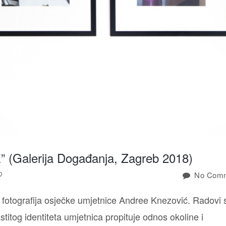
LIQUID
GOLD
VIDEO
SERIES
LIQUID
TRANSCENDENCE
PHOTOGRAPHY
SERIES
STORY
OF
THE
“I”
SEXUAL
(Galerija Događanja, Zagreb 2018)
OBJECTS
No Comm
CELEBRITY
DEATH
 fotografija osječke umjetnice Andree Knezović. Radovi 
UNTITLED
stitog identiteta umjetnica propituje odnos okoline i
2015