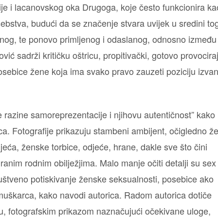
e i lacanovskog oka Drugoga, koje često funkcionira ka
sebstva, budući da se značenje stvara uvijek u sredini to
enog, te ponovo primljenog i odaslanog, odnosno između
vić sadrži kritičku oštricu, propitivački, gotovo provocira
 posebice žene koja ima svako pravo zauzeti poziciju izva
te razine samoreprezentacije i njihovu autentičnost” kako
a. Fotografije prikazuju stambeni ambijent, očigledno ž
ijeća, ženske torbice, odjeće, hrane, dakle sve što čini
ranim rodnim obilježjima. Malo manje očiti detalji su sex
 društveno potiskivanje ženske seksualnosti, posebice ako
muškarca, kako navodi autorica. Radom autorica dotiče
vu, fotografskim prikazom naznačujući očekivane uloge,