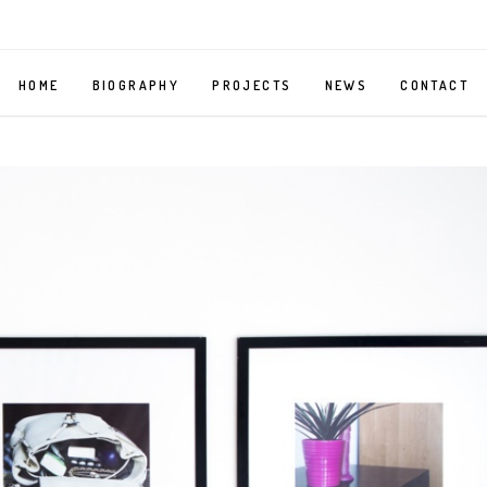
HOME
BIOGRAPHY
PROJECTS
NEWS
CONTACT
MIRROR
SELF
PORTRAIT
AS
A
BELLMAN
MY
BODY,
YOUR
BODY
ORGAN
GRINDER
–
PHOTOGRAPHY
SERIES