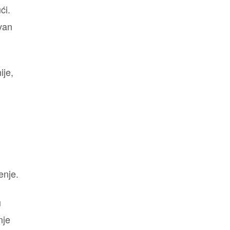
ći.
zvan
ije,
n
enje.
u
nje