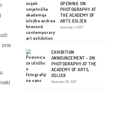
o
OPENING: ON
PHOTOGRAPHY AT
g
THE ACADEMY OF
ARTS OSIJEK
December 4, 2017
jući
n one
EXHIBITION
ANNOUNCEMENT – ON
PHOTOGRAPHY AT THE
ACADEMY OF ARTS,
 u
OSIJEK
enski
November 30, 2017