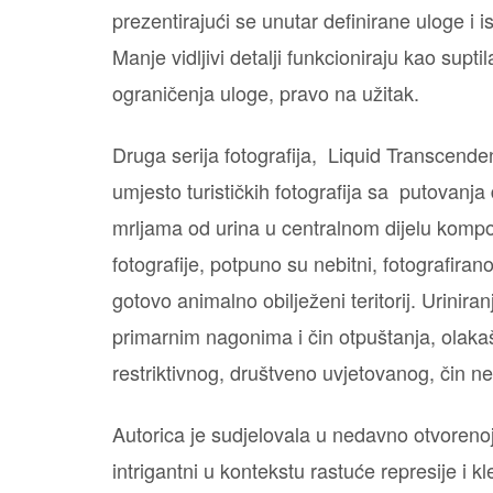
prezentirajući se unutar definirane uloge 
Manje vidljivi detalji funkcioniraju kao sup
ograničenja uloge, pravo na užitak.
Druga serija fotografija, Liquid Transcenden
umjesto turističkih fotografija sa putovanja
mrljama od urina u centralnom dijelu kompoz
fotografije, potpuno su nebitni, fotografiran
gotovo animalno obilježeni teritorij. Urinir
primarnim nagonima i čin otpuštanja, olakaš
restriktivnog, društveno uvjetovanog, čin nes
Autorica je sudjelovala u nedavno otvorenoj 
intrigantni u kontekstu rastuće represije i